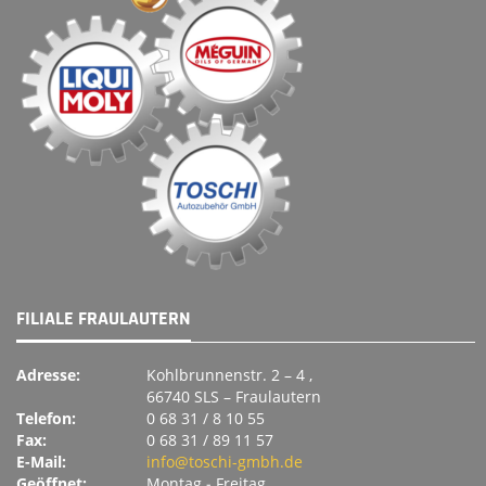
FILIALE FRAULAUTERN
Adresse:
Kohlbrunnenstr. 2 – 4 ,
66740 SLS – Fraulautern
Telefon:
0 68 31 / 8 10 55
Fax:
0 68 31 / 89 11 57
E-Mail:
info@toschi-gmbh.de
Geöffnet:
Montag ‐ Freitag